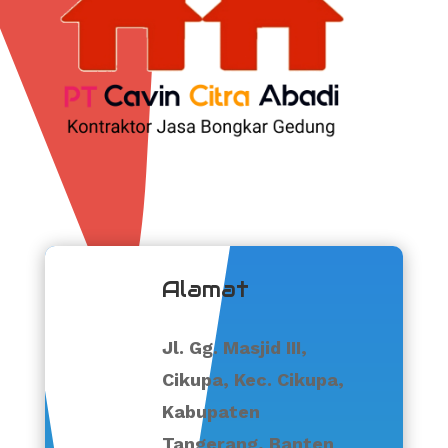
Alamat
Jl. Gg. Masjid III,
Cikupa, Kec. Cikupa,
Kabupaten
Tangerang, Banten