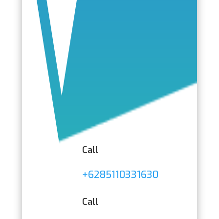
Call
+6285110331630
Call