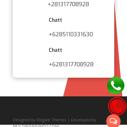
+281317708928
Chatt
+6285110331630
Chatt
+6281317708928
Designed by Elegant Themes | Developed by
MULTIBISNISINDO.COM