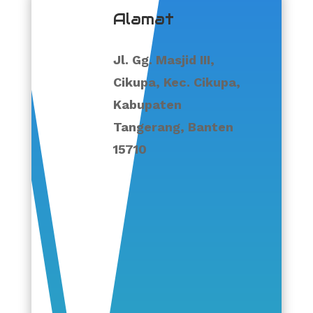
Alamat
Jl. Gg. Masjid III,
Cikupa, Kec. Cikupa,
Kabupaten
Tangerang, Banten
15710