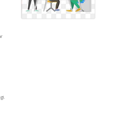
ar
gi.