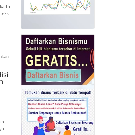
karta
nteks
ankan
isi
n
an
ya