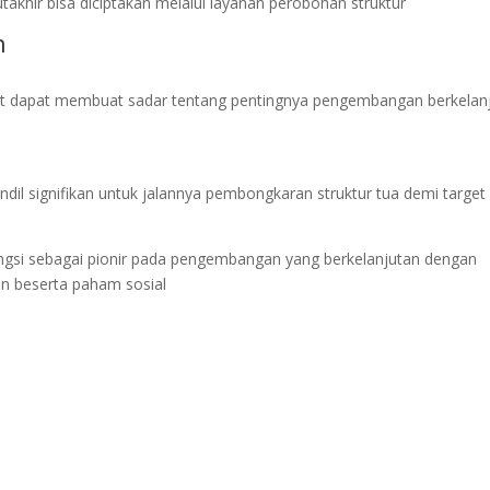
mutakhir bisa diciptakan melalui layanan perobohan struktur
n
t dapat membuat sadar tentang pentingnya pengembangan berkelan
il signifikan untuk jalannya pembongkaran struktur tua demi target
gsi sebagai pionir pada pengembangan yang berkelanjutan dengan
an beserta paham sosial