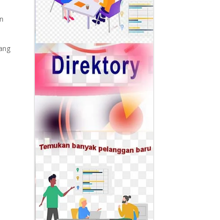
an
ang
n