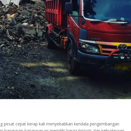
ng pesat cepat kerap kali menyebabkan kendala pengembangan
pun bangunan-bangunan ini memiliki harga historis dan kebudayaan,