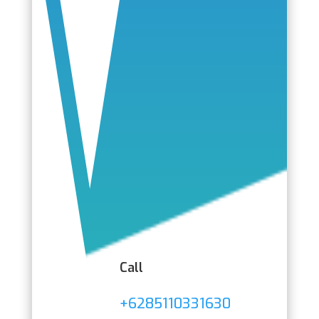
Call
+6285110331630