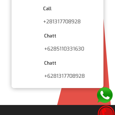
Call
+281317708928
Chatt
+6285110331630
Chatt
+6281317708928