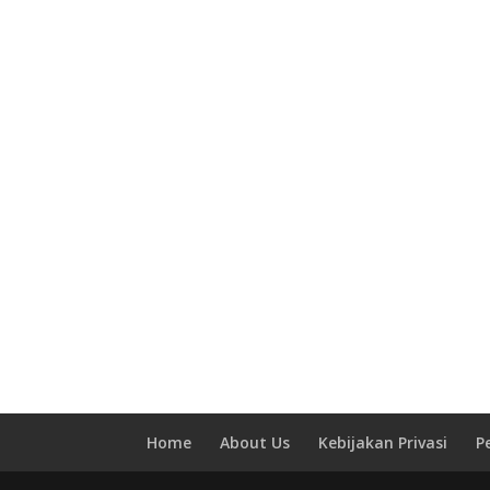
Home
About Us
Kebijakan Privasi
P